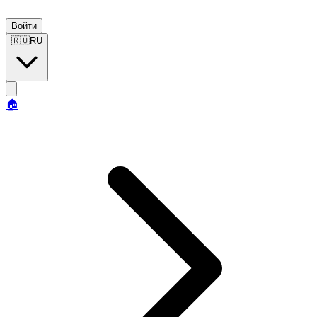
Войти
🇷🇺
RU
🏠