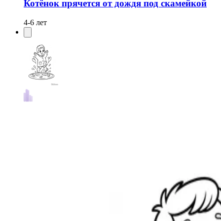
Котёнок прячется от дождя под скамейкой
4-6 лет