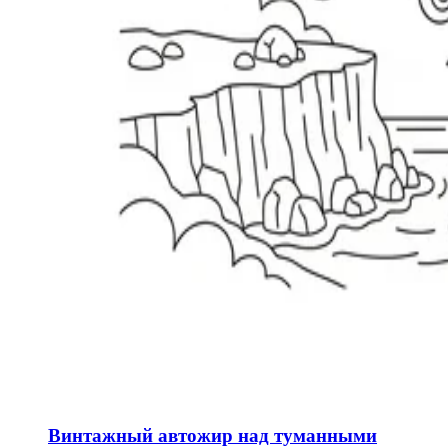
Винтажный автожир над туманными