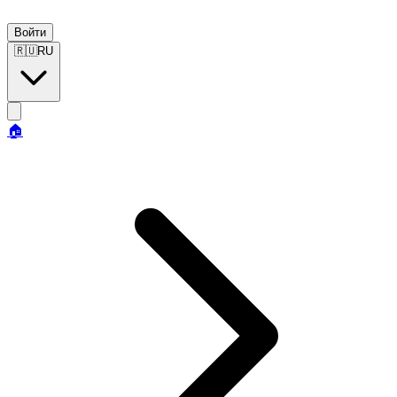
Войти
🇷🇺
RU
🏠