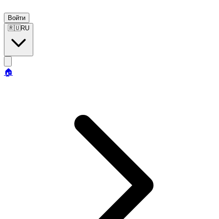
Войти
🇷🇺
RU
🏠