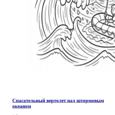
Спасательный вертолет над штормовым
океаном