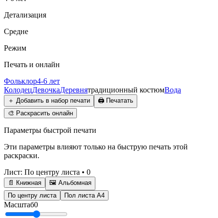
Детализация
Средне
Режим
Печать и онлайн
Фольклор
4-6 лет
Колодец
Девочка
Деревня
традиционный костюм
Вода
＋
Добавить в набор печати
🖨️
Печатать
🎨
Раскрасить онлайн
Параметры быстрой печати
Эти параметры влияют только на быструю печать этой
раскраски.
Лист
:
По центру листа
•
0
📄 Книжная
🖼️ Альбомная
По центру листа
Пол листа А4
Масштаб
0