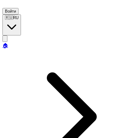
Войти
🇷🇺
RU
🏠