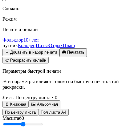
Сложно
Режим
Печать и онлайн
Фольклор
10+ лет
путник
Колодец
Питьё
Отдых
Плащ
＋
Добавить в набор печати
🖨️
Печатать
🎨
Раскрасить онлайн
Параметры быстрой печати
Эти параметры влияют только на быструю печать этой
раскраски.
Лист
:
По центру листа
•
0
📄 Книжная
🖼️ Альбомная
По центру листа
Пол листа А4
Масштаб
0