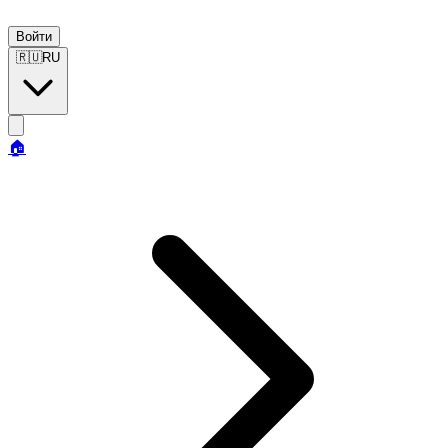
Войти
🇷🇺
RU
🏠