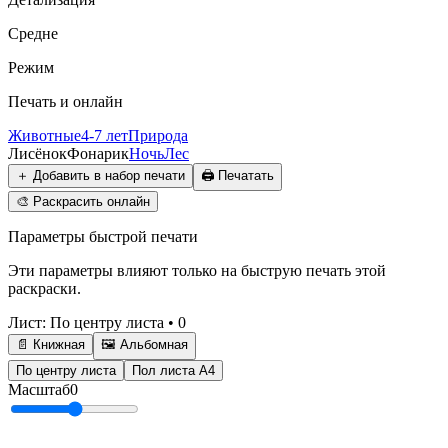
Средне
Режим
Печать и онлайн
Животные
4-7 лет
Природа
Лисёнок
Фонарик
Ночь
Лес
＋
Добавить в набор печати
🖨️
Печатать
🎨
Раскрасить онлайн
Параметры быстрой печати
Эти параметры влияют только на быструю печать этой
раскраски.
Лист
:
По центру листа
•
0
📄 Книжная
🖼️ Альбомная
По центру листа
Пол листа А4
Масштаб
0