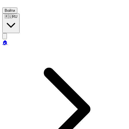
Войти
🇷🇺
RU
🏠