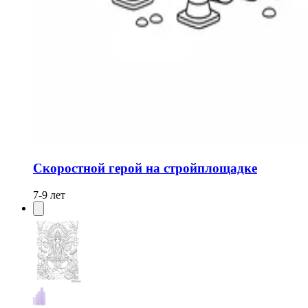
Скоростной герой на стройплощадке
7-9 лет