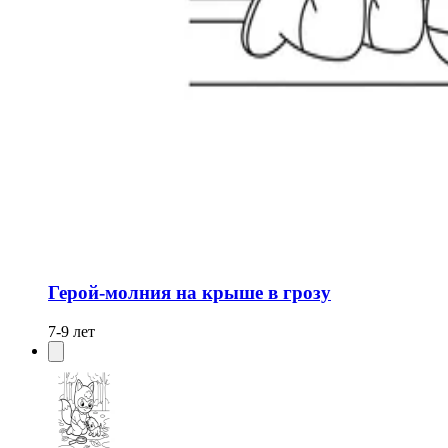
Герой-молния на крыше в грозу
7-9 лет