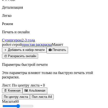
Детализация
Легко
Режим
Печать и онлайн
Супергерои
2-3 года
робот-герой
простая раскраска
Машет
＋
Добавить в набор печати
🖨️
Печатать
🎨
Раскрасить онлайн
Параметры быстрой печати
Эти параметры влияют только на быструю печать этой
раскраски.
Лист
:
По центру листа
•
0
📄 Книжная
🖼️ Альбомная
По центру листа
Пол листа А4
Масштаб
0