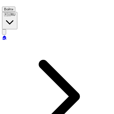
Войти
🇷🇺
RU
🏠