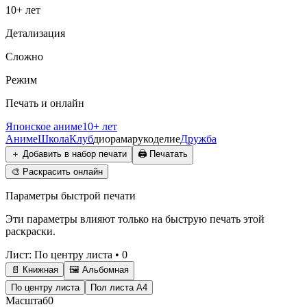
10+ лет
Детализация
Сложно
Режим
Печать и онлайн
Японское аниме
10+ лет
Аниме
Школа
Клуб
диорама
рукоделие
Дружба
＋
Добавить в набор печати
🖨️
Печатать
🎨
Раскрасить онлайн
Параметры быстрой печати
Эти параметры влияют только на быструю печать этой
раскраски.
Лист
:
По центру листа
•
0
📄 Книжная
🖼️ Альбомная
По центру листа
Пол листа А4
Масштаб
0