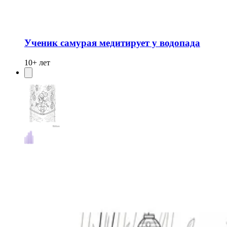
Ученик самурая медитирует у водопада
10+ лет