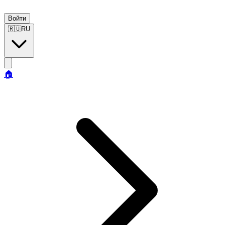
Войти
🇷🇺
RU
🏠