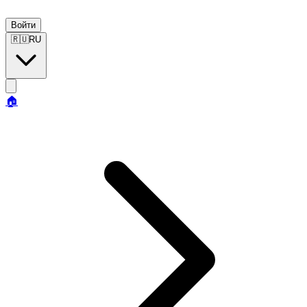
Войти
🇷🇺
RU
🏠