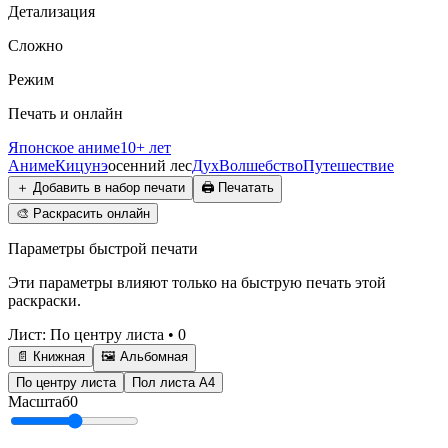
Детализация
Сложно
Режим
Печать и онлайн
Японское аниме
10+ лет
Аниме
Кицунэ
осенний лес
Дух
Волшебство
Путешествие
＋
Добавить в набор печати
🖨️
Печатать
🎨
Раскрасить онлайн
Параметры быстрой печати
Эти параметры влияют только на быструю печать этой
раскраски.
Лист
:
По центру листа
•
0
📄 Книжная
🖼️ Альбомная
По центру листа
Пол листа А4
Масштаб
0