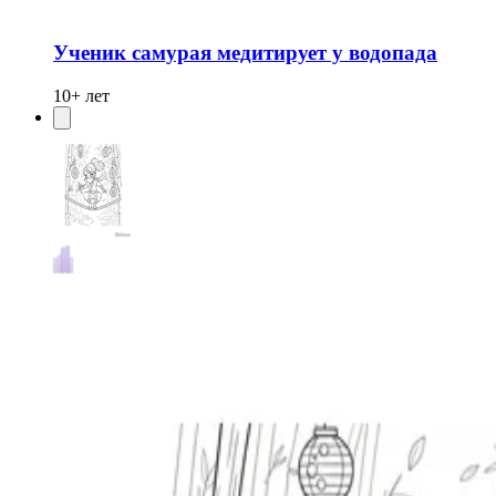
Ученик самурая медитирует у водопада
10+ лет