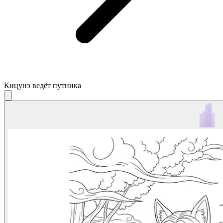
Кицунэ ведёт путника