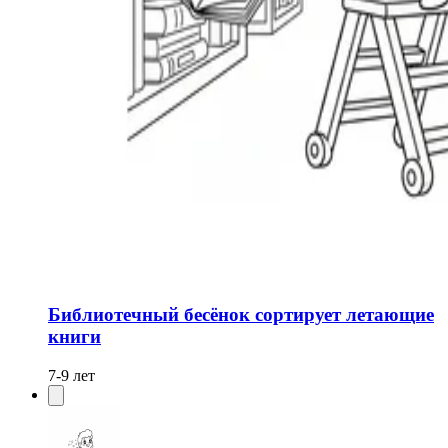
Библиотечный бесёнок сортирует летающие
книги
7-9 лет