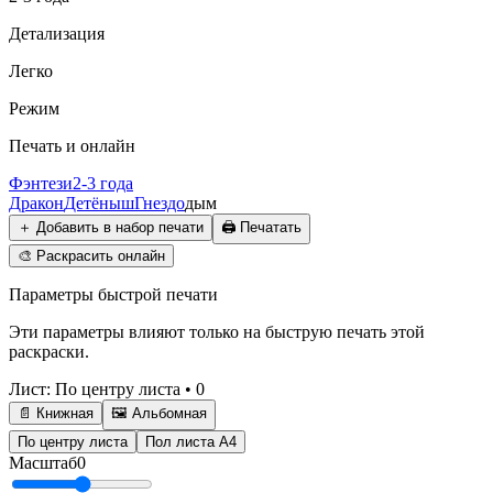
Детализация
Легко
Режим
Печать и онлайн
Фэнтези
2-3 года
Дракон
Детёныш
Гнездо
дым
＋
Добавить в набор печати
🖨️
Печатать
🎨
Раскрасить онлайн
Параметры быстрой печати
Эти параметры влияют только на быструю печать этой
раскраски.
Лист
:
По центру листа
•
0
📄 Книжная
🖼️ Альбомная
По центру листа
Пол листа А4
Масштаб
0