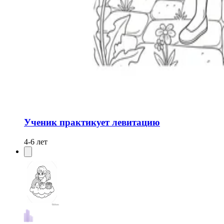
Ученик практикует левитацию
4-6 лет