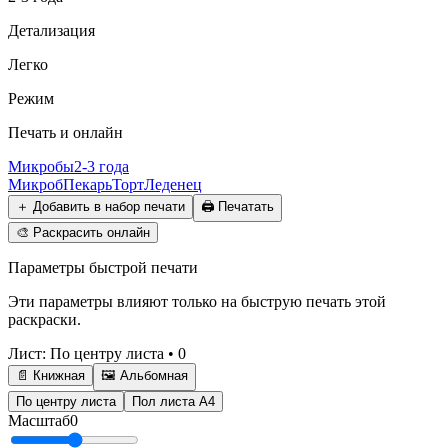
Детализация
Легко
Режим
Печать и онлайн
Микробы
2-3 года
Микроб
Пекарь
Торт
Леденец
＋
Добавить в набор печати
🖨️
Печатать
🎨
Раскрасить онлайн
Параметры быстрой печати
Эти параметры влияют только на быструю печать этой
раскраски.
Лист
:
По центру листа
•
0
📄 Книжная
🖼️ Альбомная
По центру листа
Пол листа А4
Масштаб
0