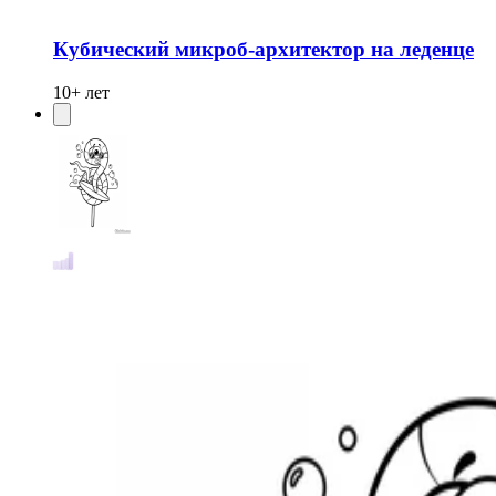
Кубический микроб-архитектор на леденце
10+ лет