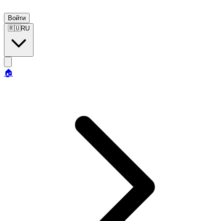
Войти
🇷🇺
RU
🏠