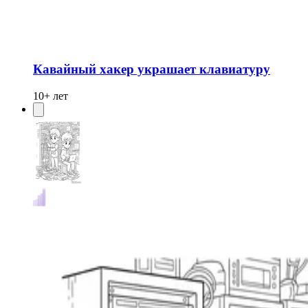
Кавайный хакер украшает клавиатуру
10+ лет