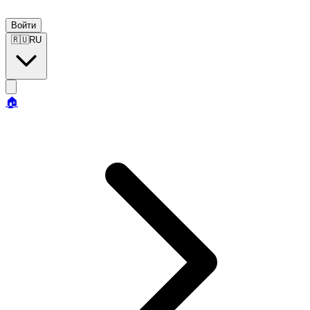
Войти
🇷🇺
RU
🏠