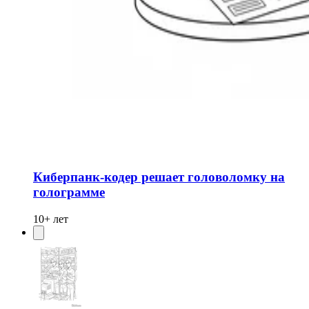
Киберпанк-кодер решает головоломку на
голограмме
10+ лет