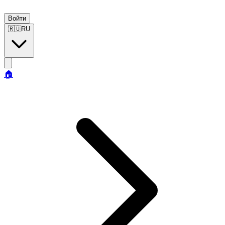
Войти
🇷🇺
RU
🏠