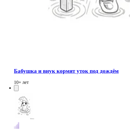
Бабушка и внук кормят уток под дождём
10+ лет