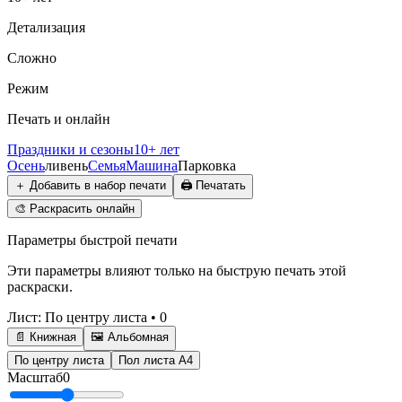
Детализация
Сложно
Режим
Печать и онлайн
Праздники и сезоны
10+ лет
Осень
ливень
Семья
Машина
Парковка
＋
Добавить в набор печати
🖨️
Печатать
🎨
Раскрасить онлайн
Параметры быстрой печати
Эти параметры влияют только на быструю печать этой
раскраски.
Лист
:
По центру листа
•
0
📄 Книжная
🖼️ Альбомная
По центру листа
Пол листа А4
Масштаб
0